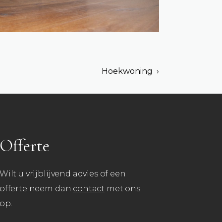
Hoekwoning ›
Offerte
Wilt u vrijblijvend advies of een
offerte neem dan
contact
met ons
op.