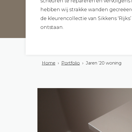
scheuren te repareren en vervolgen
hebben wij strakke wanden gecreëerd
de kleurencollectie van Sikkens ‘Rijks’
ontstaan.
Home
›
Portfolio
› Jaren ’20 woning